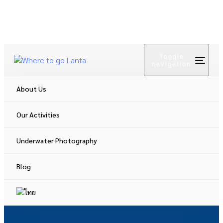
Toggle
navigation
[woocommerce_my_account]
About Us
Our Activities
Underwater Photography
เว็บไซต์นำเสนอแหล่งท่องเที่ยวบนเกาะลันตา และวิถีชีวิตของคนท้อง
Blog
ถิ่น สนับสนุนการท่องเที่ยววิถีเชิงชาติพันธุ์ และการท่องเที่ยวธรรมชาติ
แบบยั่งยืน
ใบอนุญาตธุรกิจนำเที่ยวเลขที่ 34/03043