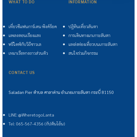
WHAT TO DO
INFORMATION
เที่ยวซีแฟนการ์เดน พิงค์ร็อค
ปฏิทินเที่ยวลันตา
แพลงตอนเรืองแสง
การเดินทางมาเกาะลันตา
ฟรีไดฟ์กับวิถีชาวเล
แหล่งท่องเที่ยวบนเกาะลันตา
เหมาเรือหางยาวส่วนตัว
สนใจร่วมกิจกรรม
CONTACT US
Saladan Pier ตำบล ศาลาด่าน อำเภอเกาะลันตา กระบี่ 81150
LINE: @WheretogoLanta
Tel: 065-567-4356 (กัปตันโอ้น)