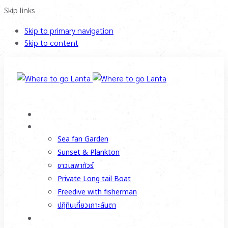
Skip links
Skip to primary navigation
Skip to content
About Us
Our Activities
Sea fan Garden
Sunset & Plankton
ชาวเลพาทัวร์
Private Long tail Boat
Freedive with fisherman
ปฏิทินเที่ยวเกาะลันตา
Underwater Photography