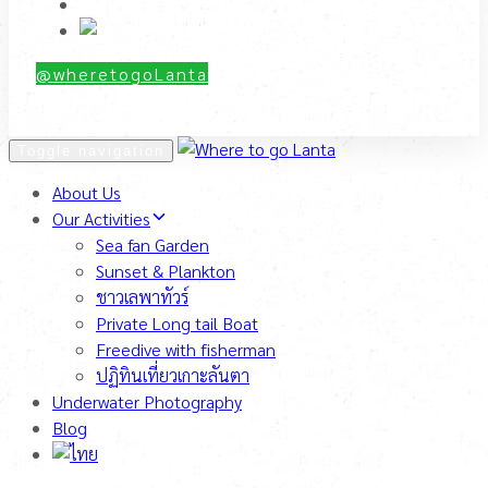
Blog
@wheretogoLanta
Tel : 065-567-4356
Toggle navigation
About Us
Our Activities
Sea fan Garden
Sunset & Plankton
ชาวเลพาทัวร์
Private Long tail Boat
Freedive with fisherman
ปฏิทินเที่ยวเกาะลันตา
Underwater Photography
Blog