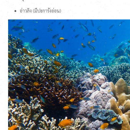
อ่าวลิง (มีปะการังอ่อน)